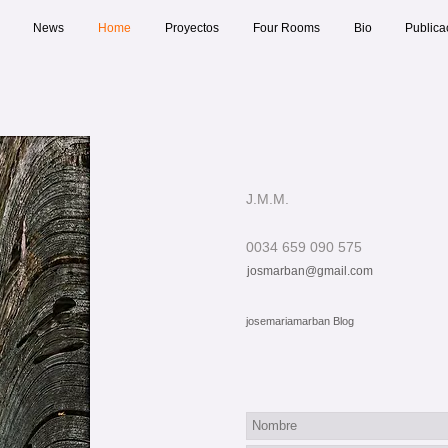
News
Home
Proyectos
Four Rooms
Bio
Publica
J.M.M.
0034 659 090 575
josmarban@gmail.com
josemariamarban Blog